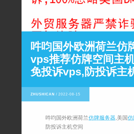
吽呁国外欧洲荷兰仿牌
vps推荐仿牌空间主机
免投诉vps,防投诉主
ZHUSHICAN
/
2022-08-15
吽呁国外欧洲荷兰
仿牌服务器
,美国
仿
防投诉主机空间