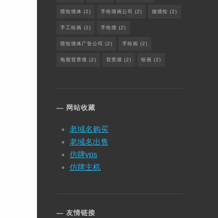
喷绘墙体
(2)
手绘墙画公司
(2)
做墙绘
(2)
手工绘画
(2)
手绘墙
(2)
喷绘墙体广告公司
(2)
手绘画
(2)
电视背景墙
(2)
背景墙
(2)
绘画
(2)
网站收藏
老域名购买
老域名出售
仿牌vps
仿牌主机
友情链接