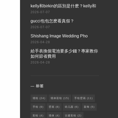
​kelly和birkin的區別是什麽？kelly和
2026-07-07
​gucci包包怎麽看真假？
2026-07-07
Shishang Image Wedding Pho
2026-04-28
給手表換個電池要多少錢？專家教你
如何節省費用
2026-04-28
标签
墙绘
(24)
墙体彩绘
(15)
手绘壁画
(11)
手绘
(9)
壁画
(8)
幼儿园
(6)
装饰
(5)
彩绘
(4)
墙体
(4)
古建彩绘
(2)