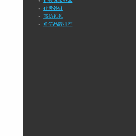
抗投诉服务器
代发外链
高仿包包
鱼竿品牌推荐