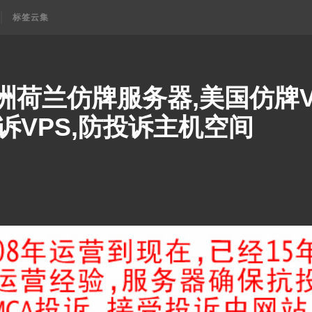
标签云集
洲荷兰仿牌服务器,美国仿牌V
诉VPS,防投诉主机空间