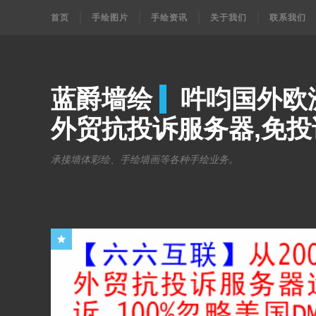
首页
手绘图片
手绘资讯
关于我们
联系我们
蓝爵墙绘
吽呁国外欧
外贸抗投诉服务器,免投
承接墙体彩绘、手绘墙画等各种手绘业务。