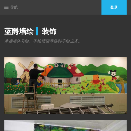
导航
登录
蓝爵墙绘
装饰
承接墙体彩绘、手绘墙画等各种手绘业务。