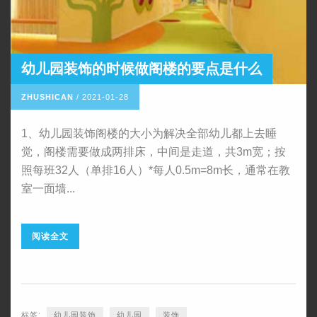
幼儿园装饰的时候做阁楼的要点是什么
ZHUSHICAN
/
2021-01-28
1、幼儿园装饰阁楼的大小为解决全部幼儿都上去睡
觉，阁楼需要做成两排床，中间是走道，共3m宽；按
照每班32人（单排16人）*每人0.5m=8m长，通常在教
室一面墙...
阅读全文
标签:
幼儿园装饰
幼儿园
装饰