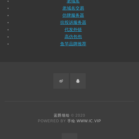
老域名
老域名交易
仿牌服务器
抗投诉服务器
代发外链
高仿包包
鱼竿品牌推荐
微
QQ
博
蓝爵墙绘
© 2020
POWERED BY
手绘
.
WWW.IC.VIP