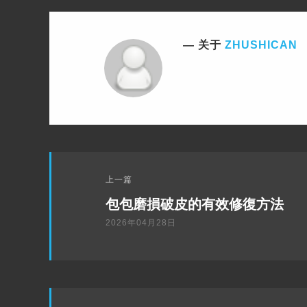
微
QQ
博
空
关于
ZHUSHICAN
间
下
上一篇
一
​包包磨損破皮的有效修復方法
篇
2026年04月28日
上