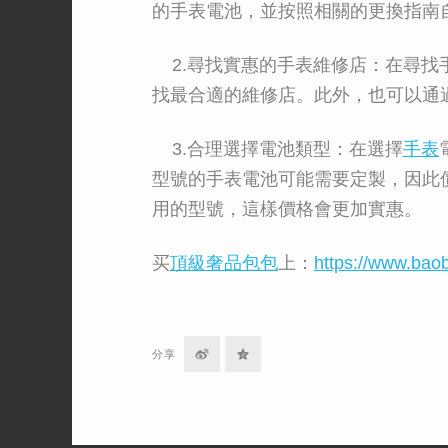
的手表電池，並按照相關的更換指南
2.尋找實惠的手表維修店：在尋找
找最合適的維修店。此外，也可以通
3.合理選擇電池類型：在選擇
手表
型號的手表電池可能需要定製，因此
用的型號，這樣價格會更加實惠。
买
頂級奢品包包
上：
https://www.bao
分
分
分享
享
享
到
到