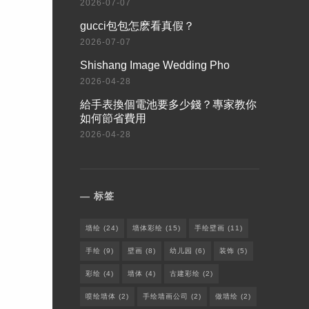
2026-07-07
​gucci包包怎麽看真假？
2026-07-07
Shishang Image Wedding Pho
2026-04-28
給手表換個電池要多少錢？專家教你
如何節省費用
2026-04-28
标签
墙绘
(24)
墙体彩绘
(15)
手绘壁画
(11)
手绘
(9)
壁画
(8)
幼儿园
(6)
装饰
(5)
彩绘
(4)
墙体
(4)
古建彩绘
(2)
喷绘墙体
(2)
手绘墙画公司
(2)
做墙绘
(2)