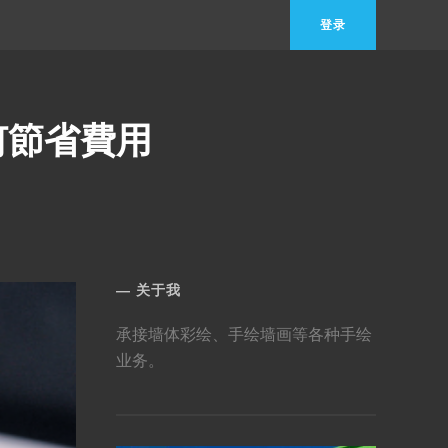
登录
何節省費用
关于我
承接墙体彩绘、手绘墙画等各种手绘
业务。