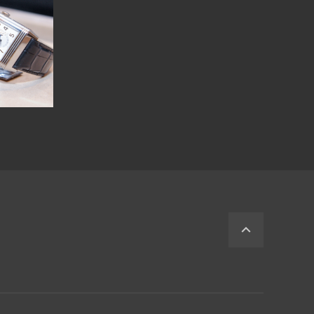
回
到
顶