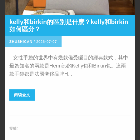
​kelly和birkin的區別是什麽？kelly和birkin
如何區分？
ZHUSHICAN
/
2026-07-07
女性手袋的世界中有幾款備受矚目的經典款式，其中
最為知名的兩款是Hermès的Kelly包和Birkin包。這兩
款手袋都是法國奢侈品牌H...
阅读全文
标签: