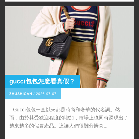
​gucci包包怎麽看真假？
ZHUSHICAN
/
2026-07-07
Gucci包包一直以來都是時尚和奢華的代名詞。然
而，由於其受歡迎程度的增加，市場上也同時湧現出了
越來越多的假冒產品。這讓人們很難分辨真...