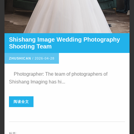
Shishang Image Wedding Photography
Shooting Team
ZHUSHICAN
/
2026-04-28
Photographer: The team of photographers of
Shishang Imaging has hi...
阅读全文
标签: