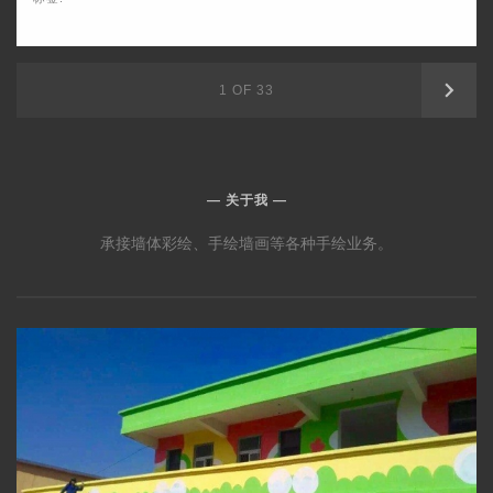
下
1 OF 33
一
页
关于我
承接墙体彩绘、手绘墙画等各种手绘业务。