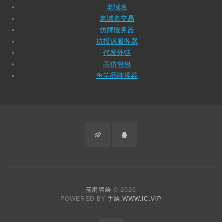
老域名
老域名交易
仿牌服务器
抗投诉服务器
代发外链
高仿包包
鱼竿品牌推荐
微
QQ
博
蓝爵墙绘
© 2020
POWERED BY
手绘
.
WWW.IC.VIP