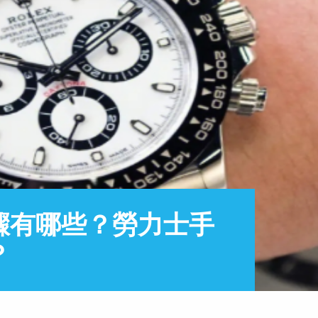
驟有哪些？勞力士手
？