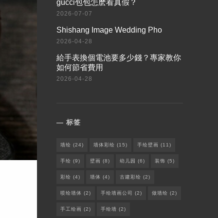
​gucci包包怎麽看真假？
2026-07-07
Shishang Image Wedding Pho
2026-04-28
給手表換個電池要多少錢？專家教你
如何節省費用
2026-04-28
标签
墙绘
(24)
墙体彩绘
(15)
手绘壁画
(11)
手绘
(9)
壁画
(8)
幼儿园
(6)
装饰
(5)
彩绘
(4)
墙体
(4)
古建彩绘
(2)
喷绘墙体
(2)
手绘墙画公司
(2)
做墙绘
(2)
手工绘画
(2)
手绘墙
(2)