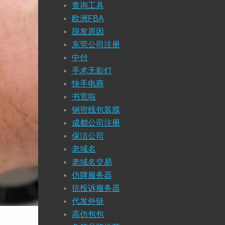
查询工具
欧洲FBA
脱发原因
东莞公司注册
中付
手术无影灯
快手电商
书荒啦
钢帘线包装膜
成都公司注册
保洁公司
老域名
老域名交易
仿牌服务器
抗投诉服务器
代发外链
高仿包包