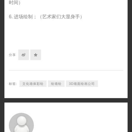
时间）
6. 进场绘制；（艺术家们大显身手）
分
分
分享
享
享
到
到
标签:
文化墙体彩绘
绘墙绘
3D墙面绘画公司
微
QQ
博
空
间