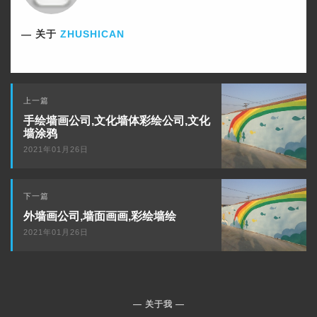
关于
ZHUSHICAN
下
上一篇
一
手绘墙画公司,文化墙体彩绘公司,文化
篇
墙涂鸦
2021年01月26日
上
下一篇
一
外墙画公司,墙面画画,彩绘墙绘
篇
2021年01月26日
关于我