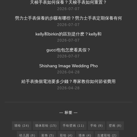
​天梭手表如何保養？天梭手表如何重置？
2026-07-07
​勞力士手表保養的步驟有哪些？勞力士手表定期保養有何
2026-07-07
​kelly和birkin的區別是什麽？kelly和
2026-07-07
​gucci包包怎麽看真假？
2026-07-07
Shishang Image Wedding Pho
2026-04-28
給手表換個電池要多少錢？專家教你如何節省費用
2026-04-28
标签
墙绘
(24)
墙体彩绘
(15)
手绘壁画
(11)
手绘
(9)
壁画
(8)
幼儿园
(6)
装饰
(5)
彩绘
(4)
墙体
(4)
古建彩绘
(2)