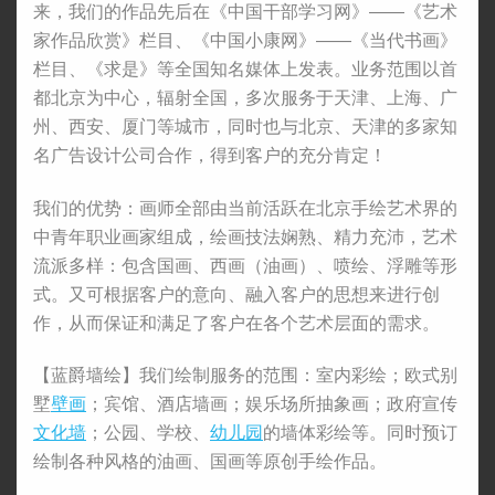
来，我们的作品先后在《中国干部学习网》——《艺术
家作品欣赏》栏目、《中国小康网》——《当代书画》
栏目、《求是》等全国知名媒体上发表。业务范围以首
都北京为中心，辐射全国，多次服务于天津、上海、广
州、西安、厦门等城市，同时也与北京、天津的多家知
名广告设计公司合作，得到客户的充分肯定！
我们的优势：画师全部由当前活跃在北京手绘艺术界的
中青年职业画家组成，绘画技法娴熟、精力充沛，艺术
流派多样：包含国画、西画（油画）、喷绘、浮雕等形
式。又可根据客户的意向、融入客户的思想来进行创
作，从而保证和满足了客户在各个艺术层面的需求。
【蓝爵墙绘】我们绘制服务的范围：室内彩绘；欧式别
墅
壁画
；宾馆、酒店墙画；娱乐场所抽象画；政府宣传
文化墙
；公园、学校、
幼儿园
的墙体彩绘等。同时预订
绘制各种风格的油画、国画等原创手绘作品。