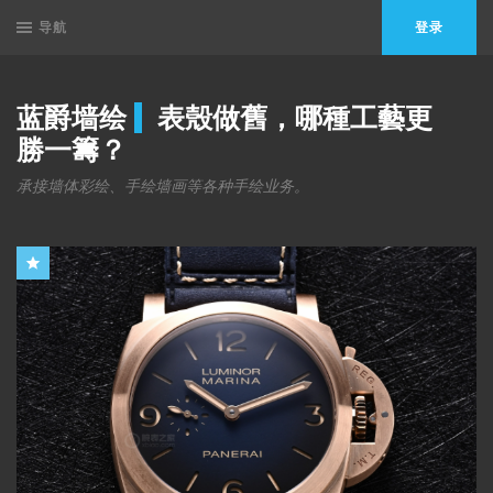
导航
登录
蓝爵墙绘
表殼做舊，哪種工藝更
勝一籌？
承接墙体彩绘、手绘墙画等各种手绘业务。