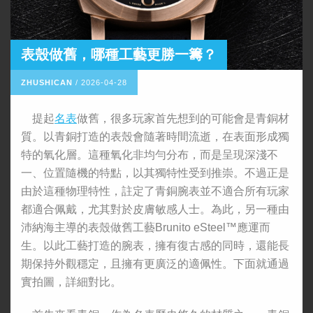
表殼做舊，哪種工藝更勝一籌？
ZHUSHICAN
/
2026-04-28
提起
名表
做舊，很多玩家首先想到的可能會是青銅材
質。以青銅打造的表殼會隨著時間流逝，在表面形成獨
特的氧化層。這種氧化非均勻分布，而是呈現深淺不
一、位置隨機的特點，以其獨特性受到推崇。不過正是
由於這種物理特性，註定了青銅腕表並不適合所有玩家
都適合佩戴，尤其對於皮膚敏感人士。為此，另一種由
沛納海主導的表殼做舊工藝Brunito eSteel™應運而
生。以此工藝打造的腕表，擁有復古感的同時，還能長
期保持外觀穩定，且擁有更廣泛的適佩性。下面就通過
實拍圖，詳細對比。