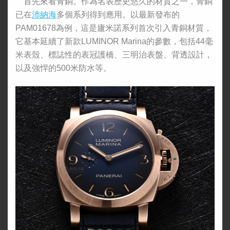
首先來看青銅。作為名表歷史悠久的材質之一，青銅
已在
沛納海
多個系列得到應用。以最新發布的
PAM01678為例，這是廬米諾系列首次引入青銅材質，
它基本延續了新款LUMINOR Marina的參數，包括44毫
米表殼、標誌性的表冠護橋、三明治表盤、背透設計，
以及強悍的500米防水等。