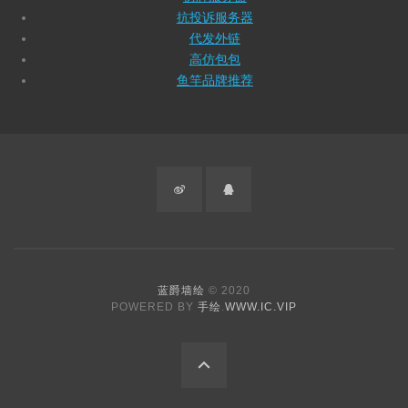
抗投诉服务器
代发外链
高仿包包
鱼竿品牌推荐
微
QQ
博
蓝爵墙绘
© 2020
POWERED BY
手绘
.
WWW.IC.VIP
回