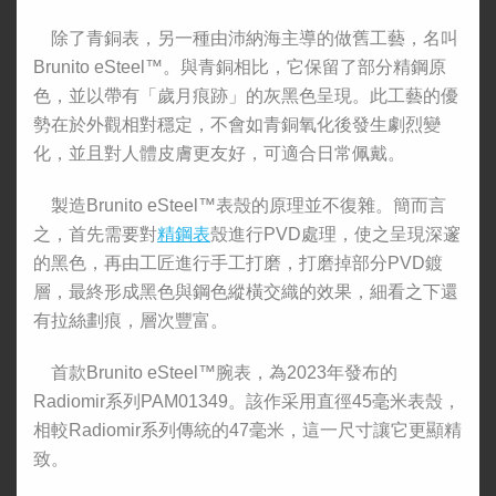
除了青銅表，另一種由沛納海主導的做舊工藝，名叫
Brunito eSteel™。與青銅相比，它保留了部分精鋼原
色，並以帶有「歲月痕跡」的灰黑色呈現。此工藝的優
勢在於外觀相對穩定，不會如青銅氧化後發生劇烈變
化，並且對人體皮膚更友好，可適合日常佩戴。
製造Brunito eSteel™表殼的原理並不復雜。簡而言
之，首先需要對
精鋼表
殼進行PVD處理，使之呈現深邃
的黑色，再由工匠進行手工打磨，打磨掉部分PVD鍍
層，最終形成黑色與鋼色縱橫交織的效果，細看之下還
有拉絲劃痕，層次豐富。
首款Brunito eSteel™腕表，為2023年發布的
Radiomir系列PAM01349。該作采用直徑45毫米表殼，
相較Radiomir系列傳統的47毫米，這一尺寸讓它更顯精
致。