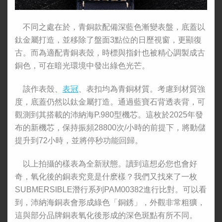
不同之處在於，青銅款配備深藍色漸變表盤，底蓋以
鈦金屬打造，並移除了盤面3點位的日歷視窗，更顯復
古。而為適配青銅表殼，時標與指針也被精心調製成古
銅色，可在暗光環境中發出綠色光芒。
該作表殼、
表冠
、表扣均為青銅材質。考慮到材質強
度，底蓋仍然以鈦金屬打造。通過藍寶石背透表背，可
觀測到其搭載的沛納海P.980型機芯。這枚於2025年發
布的新機芯，保持振頻28800次/小時的前提下，將動儲
提升到72小時，並將停秒功能回歸。
以上拍攝的樣表為全新狀態。讀到這想必您也會好
奇，氧化後的銅表究竟是什麽樣？我們又找來了一枚
SUBMERSIBLE潛行系列PAM00382進行比對。可以看
到，沛納海銅表會形成綠色「銅銹」，外觀非常粗獷，
這與部分品牌銅表氧化後形成的深色斑點有所不同。