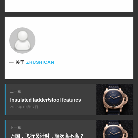
到
到
微
QQ
博
空
间
关于
ZHUSHICAN
下
上一篇
一
Insulated ladder/stool features
篇
2025年10月07日
上
下一篇
一
万国，飞行员计时，档次高不高？