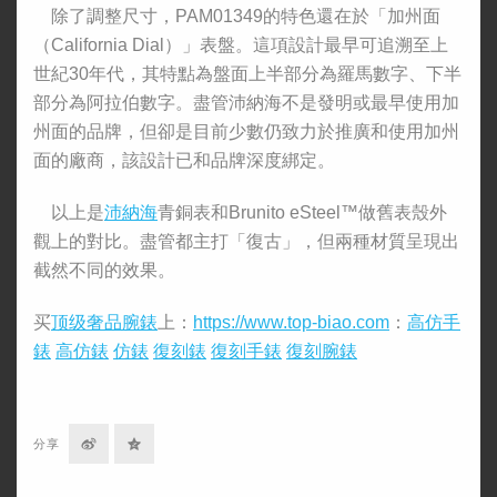
除了調整尺寸，PAM01349的特色還在於「加州面
（California Dial）」表盤。這項設計最早可追溯至上
世紀30年代，其特點為盤面上半部分為羅馬數字、下半
部分為阿拉伯數字。盡管沛納海不是發明或最早使用加
州面的品牌，但卻是目前少數仍致力於推廣和使用加州
面的廠商，該設計已和品牌深度綁定。
以上是
沛納海
青銅表和Brunito eSteel™做舊表殼外
觀上的對比。盡管都主打「復古」，但兩種材質呈現出
截然不同的效果。
买
顶级奢品腕錶
上：
https://www.top-biao.com
：
高仿手
錶
高仿錶
仿錶
復刻錶
復刻手錶
復刻腕錶
分
分
分享
享
享