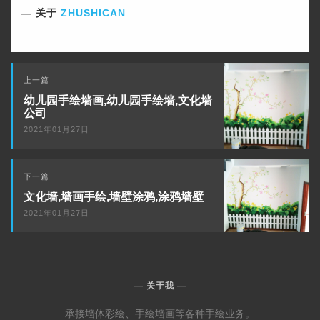
关于
ZHUSHICAN
下
上一篇
一
幼儿园手绘墙画,幼儿园手绘墙,文化墙
篇
公司
2021年01月27日
上
下一篇
一
文化墙,墙画手绘,墙壁涂鸦,涂鸦墙壁
篇
2021年01月27日
关于我
承接墙体彩绘、手绘墙画等各种手绘业务。