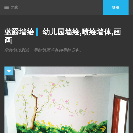
导航
登录
蓝爵墙绘
幼儿园墙绘,喷绘墙体,画
画
承接墙体彩绘、手绘墙画等各种手绘业务。