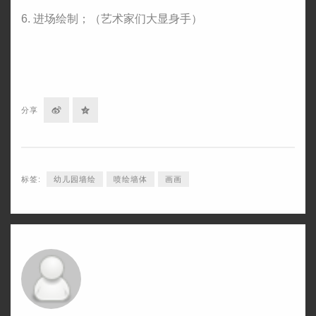
6. 进场绘制；（艺术家们大显身手）
分
分
分享
享
享
到
到
标签:
幼儿园墙绘
喷绘墙体
画画
微
QQ
博
空
间