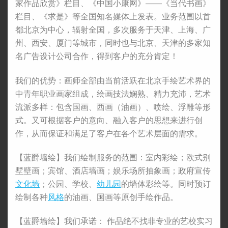
家作品欣赏》栏目、《中国小康网》——《当代书画》
栏目、《求是》等全国知名媒体上发表。业务范围以首
都北京为中心，辐射全国，多次服务于天津、上海、广
州、西安、厦门等城市，同时也与北京、天津的多家知
名广告设计公司合作，得到客户的充分肯定！
我们的优势：画师全部由当前活跃在北京手绘艺术界的
中青年职业画家组成，绘画技法娴熟、精力充沛，艺术
流派多样：包含国画、西画（油画）、喷绘、浮雕等形
式。又可根据客户的意向、融入客户的思想来进行创
作，从而保证和满足了客户在各个艺术层面的需求。
【蓝爵墙绘】我们绘制服务的范围：室内彩绘；欧式别
墅壁画；宾馆、酒店墙画；娱乐场所抽象画；政府宣传
文化墙
；公园、学校、
幼儿园
的墙体彩绘等。同时预订
绘制各种
风格
的油画、国画等原创手绘作品。
【蓝爵墙绘】我们承诺： 作品绝不找非专业的艺校实习