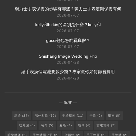
​勞力士手表保養的步驟有哪些？勞力士手表定期保養有何
2026-07-07
​kelly和birkin的區別是什麽？kelly和
2026-07-07
​gucci包包怎麽看真假？
2026-07-07
Shishang Image Wedding Pho
2026-04-28
給手表換個電池要多少錢？專家教你如何節省費用
2026-04-28
标签
墙绘
(24)
墙体彩绘
(15)
手绘壁画
(11)
手绘
(9)
壁画
(8)
幼儿园
(6)
装饰
(5)
彩绘
(4)
墙体
(4)
古建彩绘
(2)
喷绘墙体
(2)
手绘墙画公司
(2)
做墙绘
(2)
手工绘画
(2)
手绘墙
(2)