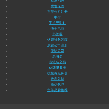
欧洲FBA
脱发原因
东莞公司注册
中付
手术无影灯
快手电商
书荒啦
钢帘线包装膜
成都公司注册
保洁公司
老域名
老域名交易
仿牌服务器
抗投诉服务器
代发外链
高仿包包
鱼竿品牌推荐