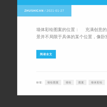
ZHUSHICAN
/
2021-01-27
墙体彩绘图案的位置： 充满创意的
景并不局限于具体的某个位置，像卧室、
阅读全文
标签:
墙绘图案
墙绘
图案
墙体彩绘