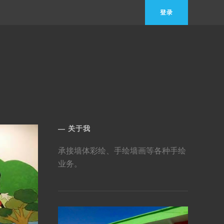
登录
关于我
承接墙体彩绘、手绘墙画等各种手绘
业务。