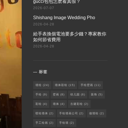
​gucci包包怎麽看真假？
2026-07-07
Shishang Image Wedding Pho
2026-04-28
給手表換個電池要多少錢？專家教你
如何節省費用
2026-04-28
标签
墙绘
(24)
墙体彩绘
(15)
手绘壁画
(11)
手绘
(9)
壁画
(8)
幼儿园
(6)
装饰
(5)
彩绘
(4)
墙体
(4)
古建彩绘
(2)
喷绘墙体
(2)
手绘墙画公司
(2)
做墙绘
(2)
手工绘画
(2)
手绘墙
(2)