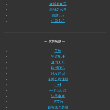
老域名购买
老域名出售
仿牌vps
仿牌主机
友情链接
手绘
宇道地坪
查询工具
欧洲FBA
脱发原因
东莞公司注册
中付
手术无影灯
快手电商
书荒啦
钢帘线包装膜