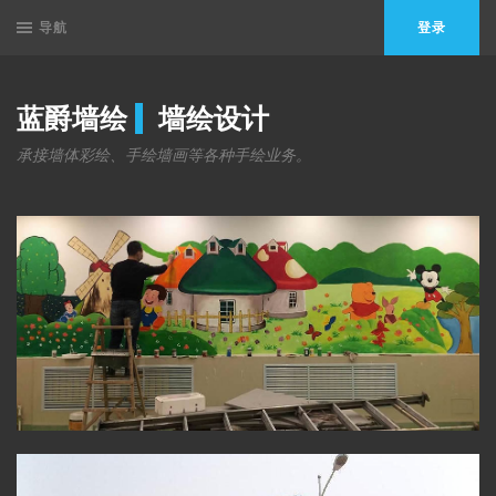
导航
登录
蓝爵墙绘
墙绘设计
承接墙体彩绘、手绘墙画等各种手绘业务。