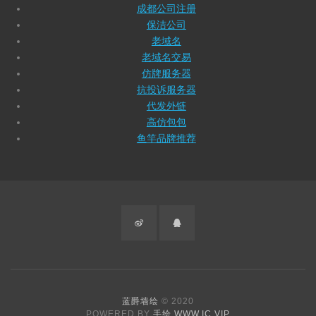
成都公司注册
保洁公司
老域名
老域名交易
仿牌服务器
抗投诉服务器
代发外链
高仿包包
鱼竿品牌推荐
微
QQ
博
蓝爵墙绘
© 2020
POWERED BY
手绘
.
WWW.IC.VIP