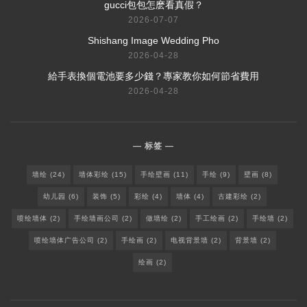
​gucci包包怎麽看真假？
2026-07-07
Shishang Image Wedding Pho
2026-04-28
給手表換個電池要多少錢？專家教你如何節省費用
2026-04-28
标签
墙绘
(24)
墙体彩绘
(15)
手绘壁画
(11)
手绘
(9)
壁画
(8)
幼儿园
(6)
装饰
(5)
彩绘
(4)
墙体
(4)
古建彩绘
(2)
喷绘墙体
(2)
手绘墙画公司
(2)
做墙绘
(2)
手工绘画
(2)
手绘墙
(2)
喷绘墙体广告公司
(2)
手绘画
(2)
电视背景墙
(2)
背景墙
(2)
绘画
(2)