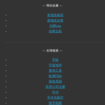
网站收藏
老域名购买
老域名出售
仿牌vps
仿牌主机
友情链接
手绘
宇道地坪
查询工具
欧洲FBA
脱发原因
东莞公司注册
中付
手术无影灯
快手电商