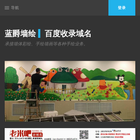
导航
登录
蓝爵墙绘
百度收录域名
承接墙体彩绘、手绘墙画等各种手绘业务。