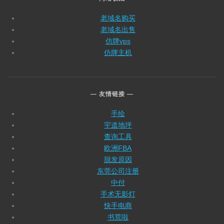
老域名购买
老域名出售
仿牌vps
仿牌主机
友情链接
手绘
宇道地坪
查询工具
欧洲FBA
脱发原因
东莞公司注册
中付
手术无影灯
快手电商
书荒啦