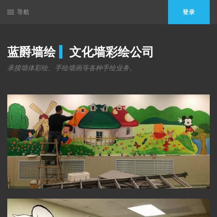
导航
登录
蓝爵墙绘
文化墙彩绘公司
承接墙体彩绘、手绘墙画等各种手绘业务。