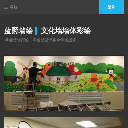
导航
登录
蓝爵墙绘
文化墙墙体彩绘
承接墙体彩绘、手绘墙画等各种手绘业务。