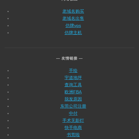
老域名购买
老域名出售
仿牌vps
仿牌主机
友情链接
手绘
宇道地坪
查询工具
欧洲FBA
脱发原因
东莞公司注册
中付
手术无影灯
快手电商
书荒啦